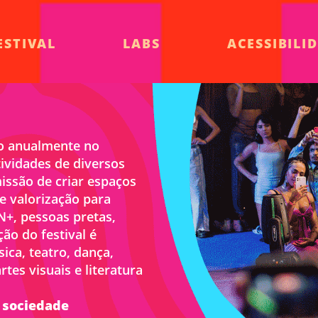
ESTIVAL
LABS
ACESSIBILI
ado anualmente no
ividades de diversos
issão de criar espaços
e valorização para
N+, pessoas pretas,
ão do festival é
ca, teatro, dança,
es visuais e literatura
a sociedade