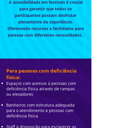
A acessibilidade em festivais é crucial
para garantir que todos os
participantes possam desfrutar
plenamente da experiência.
Oferecendo recursos e facilidades para
pessoas com diferentes necessidades.
Para pessoas com deficiência
física:
Espaços com acessos à pessoas com
deficiência
física através de rampas
ou elevadores
Banheiros com estrutura adequada
para o atendimento à pessoas com
deficiência física
Staff à disposição para esclarecer as