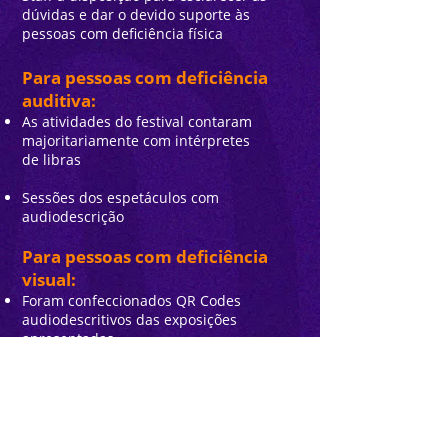
dúvidas e dar o devido suporte às
pessoas com deficiência física
Para pessoas com deficiência
auditiva:
As atividades do festival contaram
majoritariamente com intérpretes
de libras
Sessões dos espetáculos com
audiodescrição
Para pessoas com deficiência
visual:
Foram confeccionados QR Codes
audiodescritivos das exposições
apresentadas
Foram preparadas audiodescrições
dos
curtas-metragens exibidos