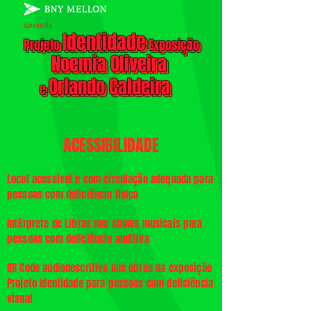
apresenta
Identidade
Identidade
​Projeto
Exposição
​Projeto
Exposição
Noemia Oliveira
Noemia Oliveira
Orlando Caldeira
Orlando Caldeira
e
e
ACESSIBILIDADE
Local acessível e com circulação adequada para
pessoas com deficiência física
Intérprete de Libras nos shows musicais para
pessoas com deficiência auditiva
QR Code audiodescritivo das obras da exposição
Projeto Identidade para pessoas com deficiência
visual