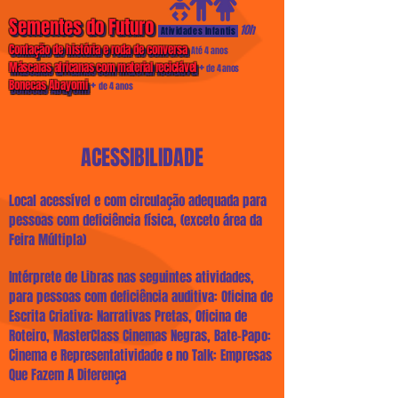
Sementes do Futuro
Sementes do Futuro
10h
Ativida
des Infantis
Contação de história e roda de conversa
Contação de história e roda de conversa
Até 4 anos
+
Máscaras africanas com material reciclável
Máscaras africanas com material reciclável
de 4 anos
+
Bonecas Abayomi
de 4 anos
Bonecas Abayomi
ACESSIBILIDADE
Local acessível e com circulação adequada para
pessoas com deficiência física, (exceto área da
Feira Múltipla)
Intérprete de Libras nas seguintes atividades,
para pessoas com deficiência auditiva: Oficina de
Escrita Criativa: Narrativas Pretas, Oficina de
Roteiro, MasterClass Cinemas Negras, Bate-Papo:
Cinema e Representatividade e no Talk: Empresas
Que Fazem A Diferença