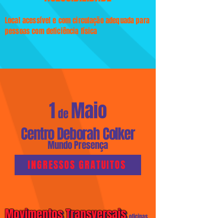
Local acessível e com circulação adequada para
pessoas com deficiência física
1
Maio
de
Centro Deborah Colker
Mundo Presença
INGRESSOS GRATUITOS
Movimentos Transversais
Movimentos Transversais
oficinas