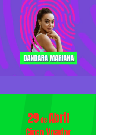
29
Abril
de
Circo Voador