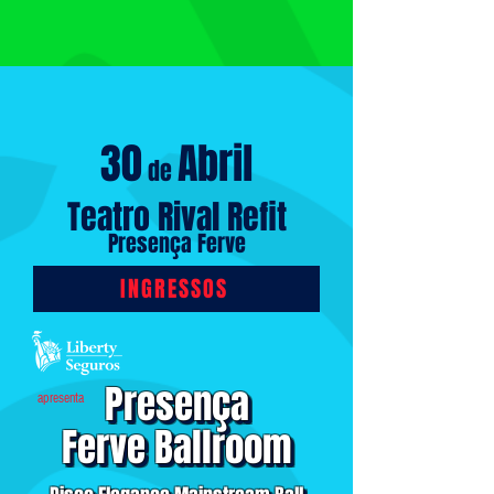
30
Abril
de
Teatro Rival Refit
Presença Ferve
INGRESSOS
Presença
Presença
apresenta
Ferve Ballroom
Ferve Ballroom